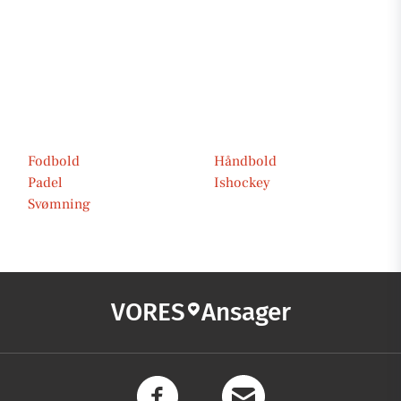
Fodbold
Håndbold
Padel
Ishockey
Svømning
VORES
Ansager