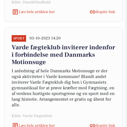
Kilde: DanskHåndbold
Læs hele artiklen her
Kopiér link
03-10-2023 14:20
SPORT
Varde fægteklub inviterer indenfor
i forbindelse med Danmarks
Motionsuge
I anledning af hele Danmarks Motionsuge er der
også aktiviteter i Varde kommune! Blandt andet
inviterer Varde Fægteklub dig hen i Gymnasiets
gymnastiksal for at prøve kræfter med Fægtning, en
af verdens hurtigste sportsgrene og en sport med en
lang historie. Arrangementet er gratis og åbent for
alle.
Kilde: Varde Fægteklub
Læs hele artiklen her
Kopiér link