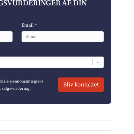
LGSVURDERINGER AF DIN
Email *
 lokale ejendomsmæglere,
Bliv kontaktet
r. salgsvurdering.