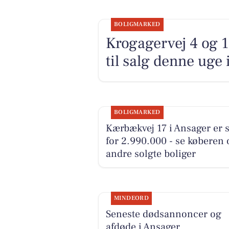
BOLIGMARKED
Krogagervej 4 og 
til salg denne uge 
BOLIGMARKED
Kærbækvej 17 i Ansager er s
for 2.990.000 - se køberen 
andre solgte boliger
MINDEORD
Seneste dødsannoncer og
afdøde i Ansager