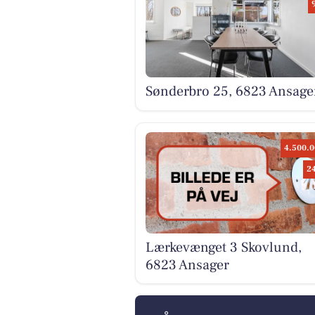
Sønderbro 25, 6823 Ansage
4.500.0
2
Lærkevænget 3 Skovlund,
6823 Ansager