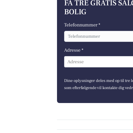
FÅ TRE GRATIS SA
BOLIG
Telefonnummer *
Adresse *
Adresse
Dine oplysninger deles med op til tre
som efterfølgende vil kontakte dig ved