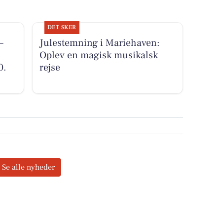
DET SKER
–
Julestemning i Mariehaven:
Oplev en magisk musikalsk
0.
rejse
Se alle nyheder