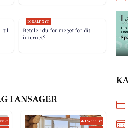
LOKALT NYT
 til
Betaler du for meget for dit
internet?
K
LG I ANSAGER
00 kr
3.475.000 kr