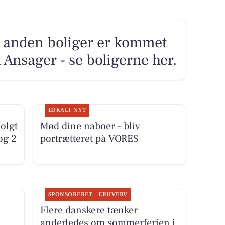
1 anden boliger er kommet
i Ansager - se boligerne her.
LOKALT NYT
olgt
Mød dine naboer - bliv
og 2
portrætteret på VORES
SPONSORERET
ERHVERV
Flere danskere tænker
anderledes om sommerferien i