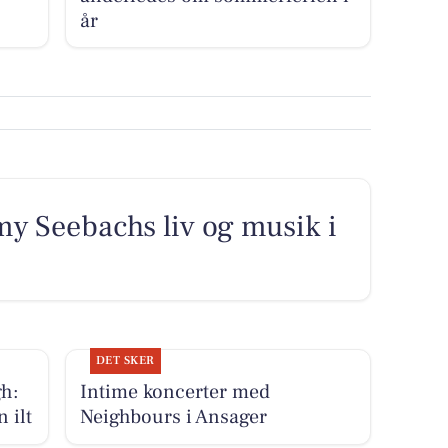
år
 Seebachs liv og musik i
DET SKER
h:
Intime koncerter med
 ilt
Neighbours i Ansager