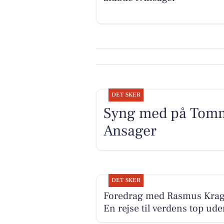
DET SKER
Syng med på Tommy
Ansager
DET SKER
Foredrag med Rasmus Krag
En rejse til verdens top uden