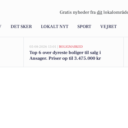
Gratis nyheder fra
dit
lokalområde
V
DET SKER
LOKALT NYT
SPORT
VEJRET
05-08-2026 13:01 |
BOLIGMARKED
Top 6 over dyreste boliger til salg i
Ansager. Priser op til 3.475.000 kr