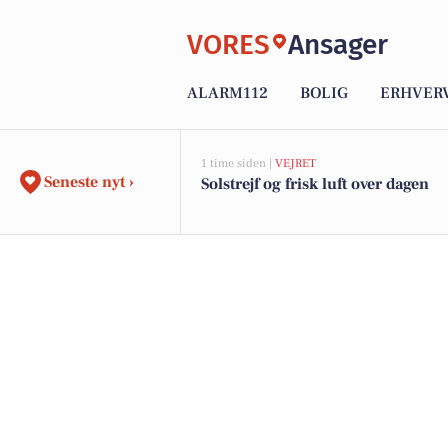
VORES
Ansager
ALARM112
BOLIG
ERHVER
1 time siden |
VEJRET
Seneste nyt ›
Solstrejf og frisk luft over dagen