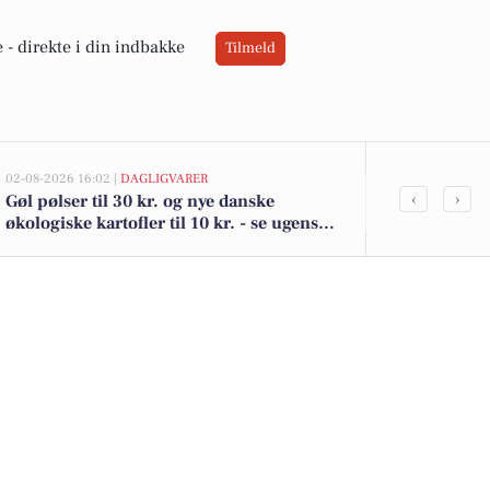
 -
direkte i din indbakke
Tilmeld
02-08-2026 16:02 |
DAGLIGVARER
02-08-2026 12:01
‹
›
Gøl pølser til 30 kr. og nye danske
Ugeoversigt: 
økologiske kartofler til 10 kr. - se ugens
Ansager - fr
lokale tilbud
fællesskaber