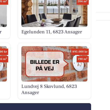
2
2
95 m
204 m
r
Egelunden 11, 6823 Ansager
00 kr
895.000 kr
2
2
46 m
190 m
Lundvej 8 Skovlund, 6823
Ansager