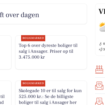
V
uft over dagen
BOLIGMARKED
💧
Top 6 over dyreste boliger til
💨
3
salg i Ansager. Priser op til
3.475.000 kr
BOLIGMARKED
Skolegade 10 er til salg for kun
til
525.000 kr.: Se de billigste
ud
boliger til salg i Ansager her