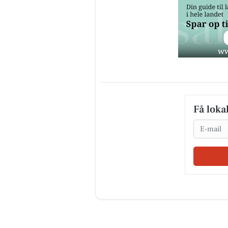
Få loka
Email