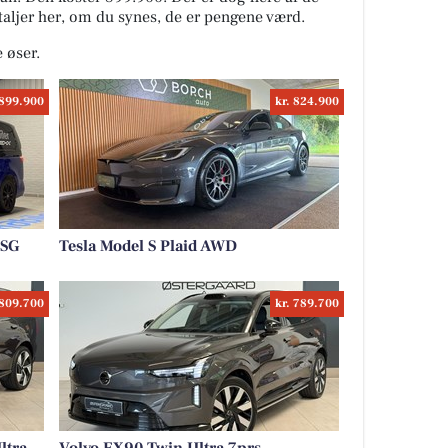
taljer her, om du synes, de er pengene værd.
e øser.
 899.900
kr. 824.900
DSG
Tesla Model S Plaid AWD
 809.700
kr. 789.700