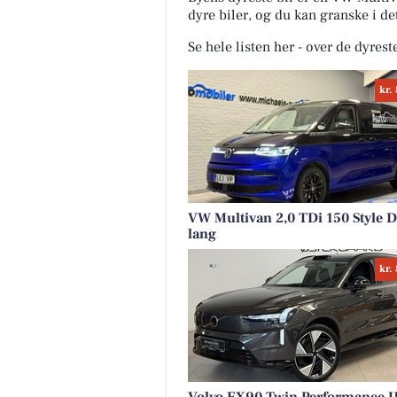
dyre biler, og du kan granske i de
Se hele listen her - over de dyrest
kr.
VW Multivan 2,0 TDi 150 Style 
lang
kr.