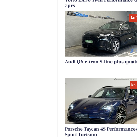
Volvo EX90 Twin Performance U
7prs
kr.
Audi Q6 e-tron S-line plus quatt
kr.
Porsche Taycan 4S Performance
Sport Turismo