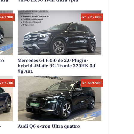
ltra
Volvo EX90 Twin Ultra 7prs
 749.900
kr. 725.000
ro
Mercedes GLE350 de 2,0 Plugin-
hybrid 4Matic 9G-Tronic 320HK 5d
9g Aut.
 719.700
kr. 649.900
+
Audi Q6 e-tron Ultra quattro