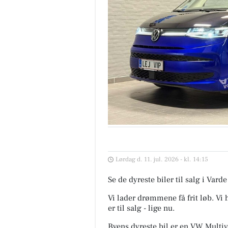
Lørdag d. 11. jul. 2026 - kl. 14:15
Se de dyreste biler til salg i Va
Vi lader drømmene få frit løb. V
er til salg - lige nu.
Byens dyreste bil er en VW Multiv