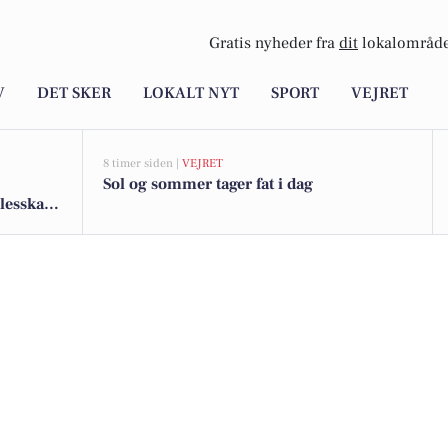
Gratis nyheder fra
dit
lokalområde
V
DET SKER
LOKALT NYT
SPORT
VEJRET
8 timer siden |
VEJRET
Sol og sommer tager fat i dag
lesskab