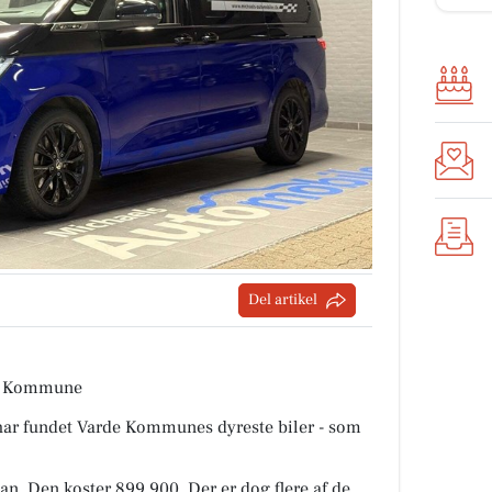
Del artikel
rde Kommune
i har fundet Varde Kommunes dyreste biler - som
an. Den koster 899.900. Der er dog flere af de