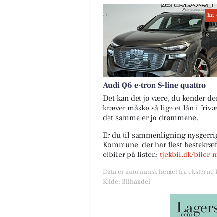
kr.
Audi Q6 e-tron S-line quattro
Det kan det jo være, du kender den 
kræver måske så lige et lån i friv
det samme er jo drømmene.
Er du til sammenligning nysgerrig
Kommune, der har flest hestekræfte
elbiler på listen:
tjekbil.dk/biler-
Data er automatisk hentet fra eksterne 
Kilde: Bilhandel