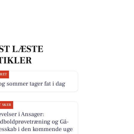
ST LÆSTE
TIKLER
JRET
og sommer tager fat i dag
T SKER
velser i Ansager:
dboldprøvetræning og Gå-
lesskab i den kommende uge