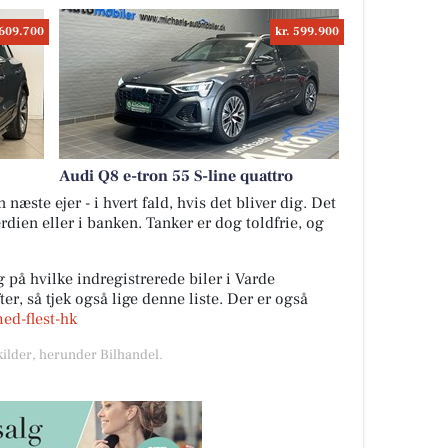
 609.700
kr. 599.900
Audi Q8 e-tron 55 S-line quattro
næste ejer - i hvert fald, hvis det bliver dig. Det
ærdien eller i banken. Tanker er dog toldfrie, og
 på hvilke indregistrerede biler i Varde
r, så tjek også lige denne liste. Der er også
med-flest-hk
kilder, herunder Bilhandel.