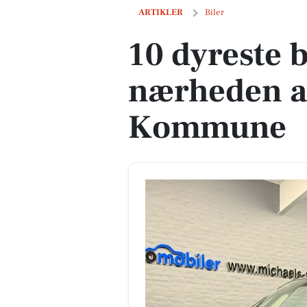
10 dyreste biler til salg i nærheden 
ARTIKLER
Biler
10 dyreste bi
nærheden a
Kommune