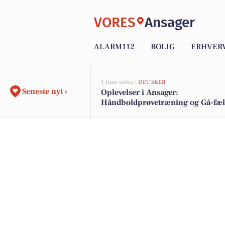
VORES
Ansager
ALARM112
BOLIG
ERHVER
1 time siden |
DET SKER
Seneste nyt ›
Oplevelser i Ansager:
Håndboldprøvetræning og Gå-fæl
i den kommende uge