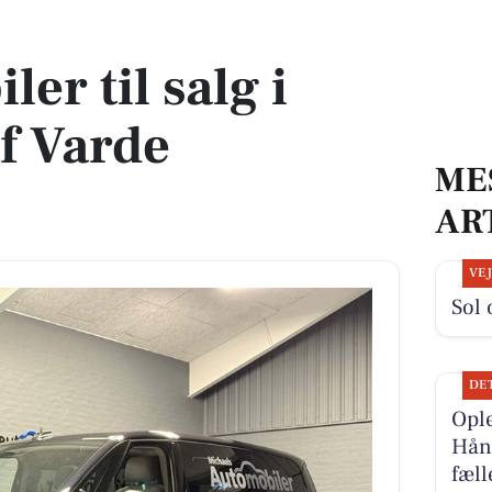
af Varde Kommune
ler til salg i
f Varde
ME
AR
VE
Sol 
DE
Ople
Hån
fæl