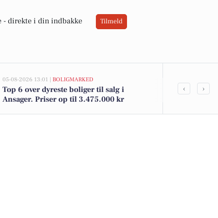
 -
direkte i din indbakke
Tilmeld
05-08-2026 13:01 |
BOLIGMARKED
02-08-2026 16:0
‹
›
Top 6 over dyreste boliger til salg i
Gøl pølser ti
Ansager. Priser op til 3.475.000 kr
økologiske ka
lokale tilbud