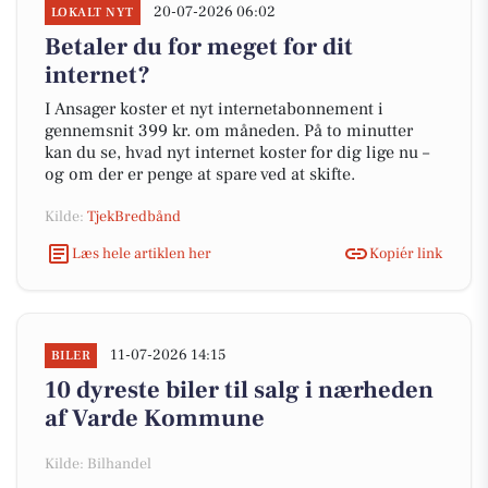
20-07-2026 06:02
LOKALT NYT
Betaler du for meget for dit
internet?
I Ansager koster et nyt internetabonnement i
gennemsnit 399 kr. om måneden. På to minutter
kan du se, hvad nyt internet koster for dig lige nu –
og om der er penge at spare ved at skifte.
Kilde:
TjekBredbånd
Læs hele artiklen her
Kopiér link
11-07-2026 14:15
BILER
10 dyreste biler til salg i nærheden
af Varde Kommune
Kilde: Bilhandel