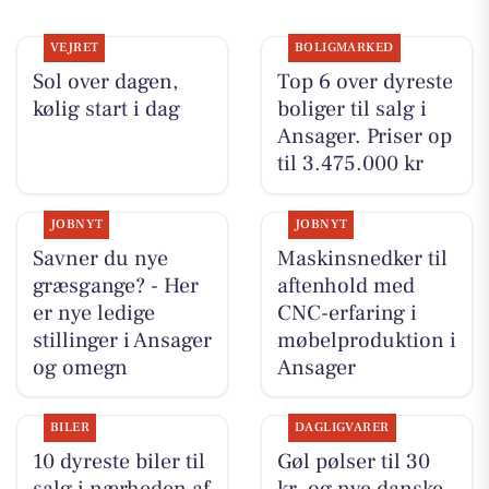
VEJRET
BOLIGMARKED
Sol over dagen,
Top 6 over dyreste
kølig start i dag
boliger til salg i
Ansager. Priser op
til 3.475.000 kr
JOBNYT
JOBNYT
Savner du nye
Maskinsnedker til
græsgange? - Her
aftenhold med
er nye ledige
CNC-erfaring i
stillinger i Ansager
møbelproduktion i
og omegn
Ansager
BILER
DAGLIGVARER
10 dyreste biler til
Gøl pølser til 30
salg i nærheden af
kr. og nye danske