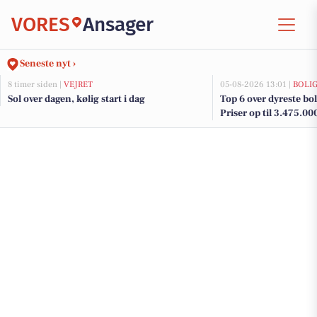
VORES
Ansager
Seneste nyt ›
8 timer siden |
VEJRET
05-08-2026 13:01 |
BOLI
Sol over dagen, kølig start i dag
Top 6 over dyreste boli
Priser op til 3.475.00