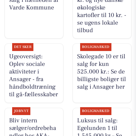
Varde Kommune
økologiske
kartofler til 10 kr. -
se ugens lokale
tilbud
DET SKER
BOLIGMARKED
Ugeoversigt:
Skolegade 10 er til
Oplev sociale
salg for kun
aktiviteter i
525.000 kr.: Se de
Ansager - fra
billigste boliger til
håndboldtræning
salg i Ansager her
til gå-fællesskaber
JOBNYT
BOLIGMARKED
Bliv intern
Luksus til salg:
sælger/ordrebeha
Egelunden 1 til
ndler hos AKA-
1.545.000 kr – Se