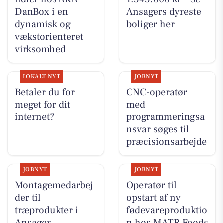
DanBox i en
Ansagers dyreste
dynamisk og
boliger her
vækstorienteret
virksomhed
LOKALT NYT
JOBNYT
Betaler du for
CNC-operatør
meget for dit
med
internet?
programmeringsa
nsvar søges til
præcisionsarbejde
JOBNYT
JOBNYT
Montagemedarbej
Operatør til
der til
opstart af ny
træprodukter i
fødevareproduktio
Ansager
n hos MATR Foods