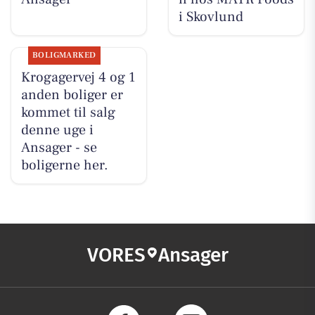
i Skovlund
BOLIGMARKED
Krogagervej 4 og 1
anden boliger er
kommet til salg
denne uge i
Ansager - se
boligerne her.
VORES
Ansager