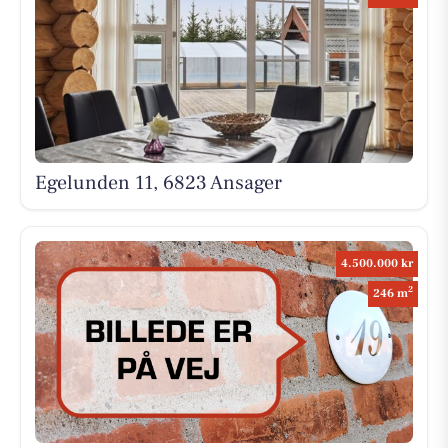
Egelunden 11, 6823 Ansager
4.500.000 kr
2
246 m