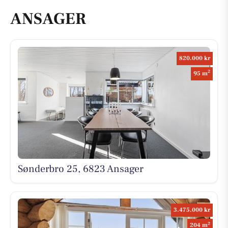
ANSAGER
820.000 kr
2
95 m
Sønderbro 25, 6823 Ansager
3.475.000 kr
2
204 m