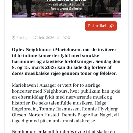
Del artikel
Fredag d. 27. feb. 2026 - kl. 07:31
Oplev Neighbours i Mariehaven, når de inviterer
til to intime koncerter fyldt med smukke
harmonier og akustiske fortolkninger. Søndag den
8. og 15. marts 2026 kan du lade dig forføre af
deres musikalske rejse gennem toner og følelser.
Mariehaven i Ansager er vært for to særlige
koncerter med Neighbours, hvor publikum kan nyde
en eftermiddag fyldt med nærværende musik og
historier. De seks talentfulde musikere, Helge
Engelbrecht, Tommy Rasmussen, Ronnie Flyvbjerg
Olesen, Morten Husted, Dennis P og Allan Nagel, vil
tage dig med på en unik musikalsk rejse.
Neighbours er kendt for deres evne til at skabe en