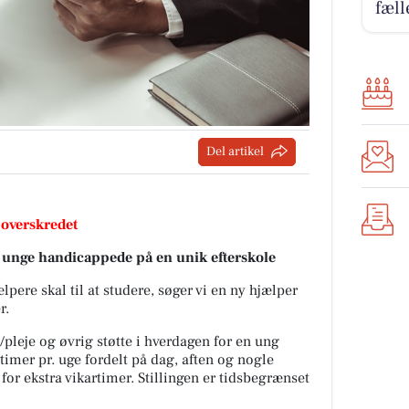
fæll
Del artikel
 overskredet
ed unge handicappede på en unik efterskole
pere skal til at studere, søger vi en ny hjælper
r.
/pleje og øvrig støtte i hverdagen for en ung
 timer pr. uge fordelt på dag, aften og nogle
or ekstra vikartimer. Stillingen er tidsbegrænset