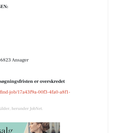
EN:
, 6823 Ansager
søgningsfristen er overskredet
k/find-job/17a43f9a-00f3-4fa0-a8f1-
kilder, herunder JobNet.