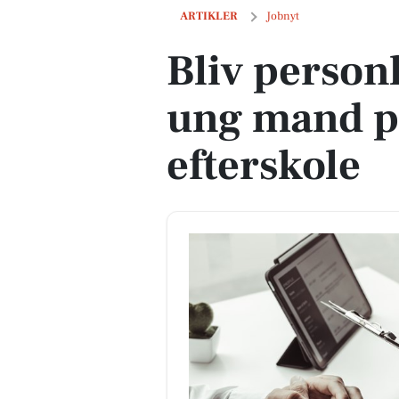
Bliv personlig hjælper for ung mand på
ARTIKLER
Jobnyt
Bliv person
ung mand p
efterskole