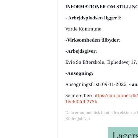
INFORMATIONER OM STILLING
- Arbejdspladsen ligger i:
Varde Kommune
-Virksomheden tilbyder:
-Arbejdsgiver:
Kvie Sø Efterskole, Tiphedevej 17
-Ansøgning:
Ansøgningsfrist: 09-11-2025;
- an
Se mere her:
https://job.jobnet.d
15c602db278b
Data er automatisk hentet fra eksterne 
Kilde: JobNet