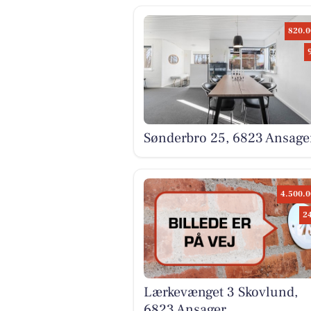
820.0
Sønderbro 25, 6823 Ansage
4.500.0
2
Lærkevænget 3 Skovlund,
6823 Ansager