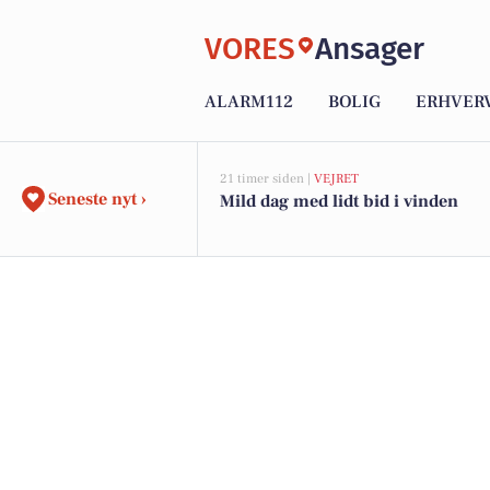
VORES
Ansager
ALARM112
BOLIG
ERHVER
21 timer siden |
VEJRET
Seneste nyt ›
Mild dag med lidt bid i vinden