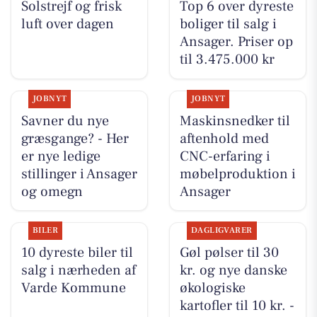
Solstrejf og frisk
Top 6 over dyreste
luft over dagen
boliger til salg i
Ansager. Priser op
til 3.475.000 kr
JOBNYT
JOBNYT
Savner du nye
Maskinsnedker til
græsgange? - Her
aftenhold med
er nye ledige
CNC-erfaring i
stillinger i Ansager
møbelproduktion i
og omegn
Ansager
BILER
DAGLIGVARER
10 dyreste biler til
Gøl pølser til 30
salg i nærheden af
kr. og nye danske
Varde Kommune
økologiske
kartofler til 10 kr. -