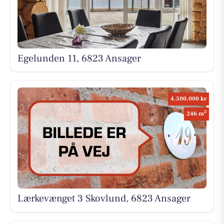
Egelunden 11, 6823 Ansager
4.500.000 kr
2
246 m
Lærkevænget 3 Skovlund, 6823 Ansager