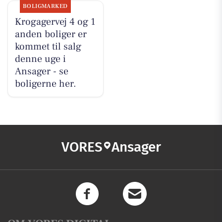
BOLIGMARKED
Krogagervej 4 og 1
anden boliger er
kommet til salg
denne uge i
Ansager - se
boligerne her.
VORES
Ansager