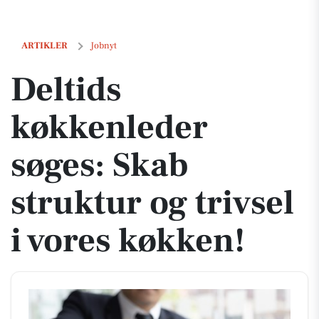
Deltids køkkenleder søges: Skab struktur og trivsel i vores køkken!
ARTIKLER
Jobnyt
Deltids
køkkenleder
søges: Skab
struktur og trivsel
i vores køkken!