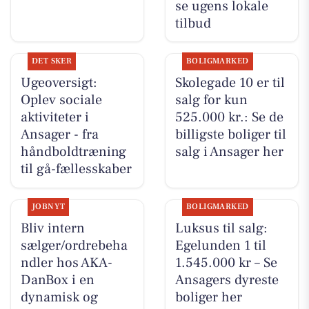
se ugens lokale
tilbud
DET SKER
BOLIGMARKED
Ugeoversigt:
Skolegade 10 er til
Oplev sociale
salg for kun
aktiviteter i
525.000 kr.: Se de
Ansager - fra
billigste boliger til
håndboldtræning
salg i Ansager her
til gå-fællesskaber
JOBNYT
BOLIGMARKED
Bliv intern
Luksus til salg:
sælger/ordrebeha
Egelunden 1 til
ndler hos AKA-
1.545.000 kr – Se
DanBox i en
Ansagers dyreste
dynamisk og
boliger her