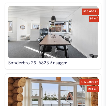
820.000 kr
2
95 m
Sønderbro 25, 6823 Ansager
3.475.000 kr
2
204 m