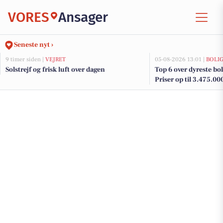
VORES
Ansager
Seneste nyt ›
9 timer siden |
VEJRET
05-08-2026 13:01 |
BOLI
Solstrejf og frisk luft over dagen
Top 6 over dyreste boli
Priser op til 3.475.00