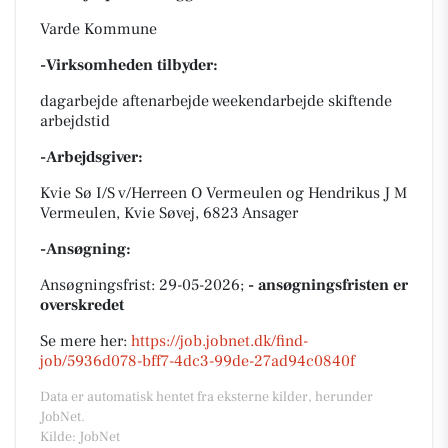
Varde Kommune
-Virksomheden tilbyder:
dagarbejde aftenarbejde weekendarbejde skiftende
arbejdstid
-Arbejdsgiver:
Kvie Sø I/S v/Herreen O Vermeulen og Hendrikus J M
Vermeulen, Kvie Søvej, 6823 Ansager
-Ansøgning:
Ansøgningsfrist: 29-05-2026;
- ansøgningsfristen er
overskredet
Se mere her:
https://job.jobnet.dk/find-
job/5936d078-bff7-4dc3-99de-27ad94c0840f
Data er automatisk hentet fra eksterne kilder, herunder
JobNet.
Kilde: JobNet