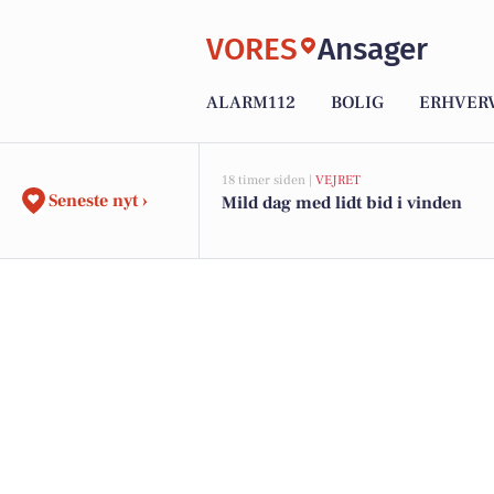
VORES
Ansager
ALARM112
BOLIG
ERHVER
18 timer siden |
VEJRET
Seneste nyt ›
Mild dag med lidt bid i vinden