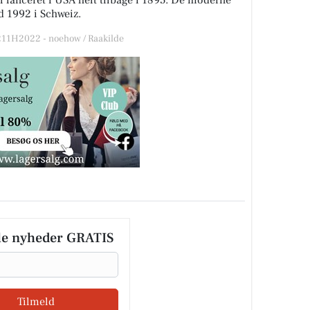
el lanceret i USA helt tilbage i 1895. De moderne
d 1992 i Schweiz.
11H2022 - noehow / Raakilde
le nyheder GRATIS
Tilmeld