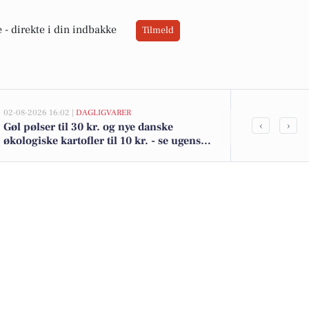
 -
direkte i din indbakke
Tilmeld
02-08-2026 16:02 |
DAGLIGVARER
02-08-2026 12:01
‹
›
Gøl pølser til 30 kr. og nye danske
Ugeoversigt: 
økologiske kartofler til 10 kr. - se ugens
Ansager - fr
lokale tilbud
fællesskaber