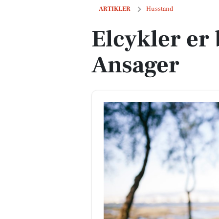
Elcykler er blevet udbredte i Ansager
ARTIKLER
Husstand
Elcykler er 
Ansager