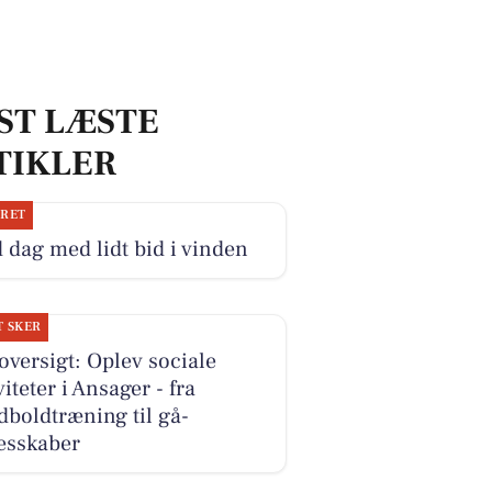
ST LÆSTE
TIKLER
JRET
 dag med lidt bid i vinden
T SKER
versigt: Oplev sociale
viteter i Ansager - fra
boldtræning til gå-
esskaber