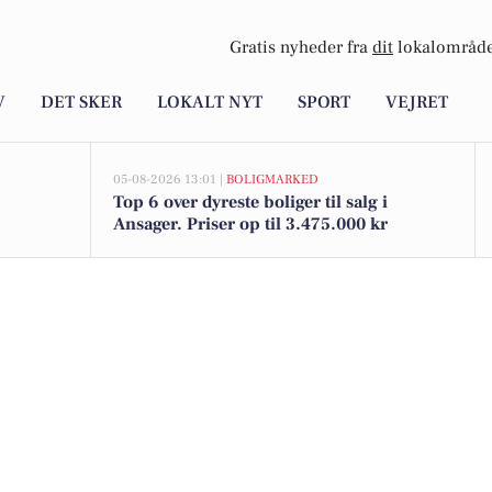
Gratis nyheder fra
dit
lokalområde
V
DET SKER
LOKALT NYT
SPORT
VEJRET
05-08-2026 13:01 |
BOLIGMARKED
Top 6 over dyreste boliger til salg i
Ansager. Priser op til 3.475.000 kr