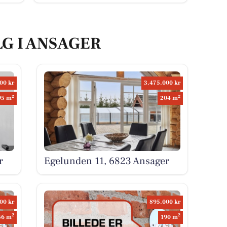
LG I ANSAGER
00 kr
3.475.000 kr
2
2
95 m
204 m
r
Egelunden 11, 6823 Ansager
00 kr
895.000 kr
2
2
46 m
190 m