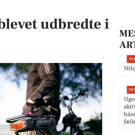
blevet udbredte i
ME
AR
VE
Mild
DE
Ugeo
akti
hånd
fæll