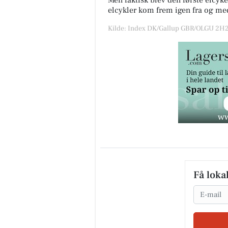
Men faktisk blev den første elcyk
elcykler kom frem igen fra og me
Kilde: Index DK/Gallup GBR/OLGU 2H2
Få loka
Email