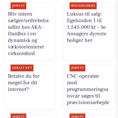
JOBNYT
BOLIGMARKED
Bliv intern
Luksus til salg:
sælger/ordrebeha
Egelunden 1 til
ndler hos AKA-
1.545.000 kr – Se
DanBox i en
Ansagers dyreste
dynamisk og
boliger her
vækstorienteret
virksomhed
LOKALT NYT
JOBNYT
Betaler du for
CNC-operatør
meget for dit
med
internet?
programmeringsa
nsvar søges til
præcisionsarbejde
JOBNYT
JOBNYT