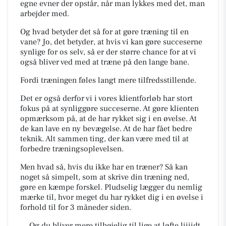
egne evner der opstår, når man lykkes med det, man
arbejder med.
Og hvad betyder det så for at gøre træning til en
vane? Jo, det betyder, at hvis vi kan gøre succeserne
synlige for os selv, så er der større chance for at vi
også bliver ved med at træne på den lange bane.
Fordi træningen føles langt mere tilfredsstillende.
Det er også derfor vi i vores klientforløb har stort
fokus på at synliggøre succeserne. At gøre klienten
opmærksom på, at de har rykket sig i en øvelse. At
de kan lave en ny bevægelse. At de har fået bedre
teknik. Alt sammen ting, der kan være med til at
forbedre træningsoplevelsen.
Men hvad så, hvis du ikke har en træner? Så kan
noget så simpelt, som at skrive din træning ned,
gøre en kæmpe forskel. Pludselig lægger du nemlig
mærke til, hvor meget du har rykket dig i en øvelse i
forhold til for 3 måneder siden.
… Og du bliver mere tilbøjelig til lige at løfte liiiidt