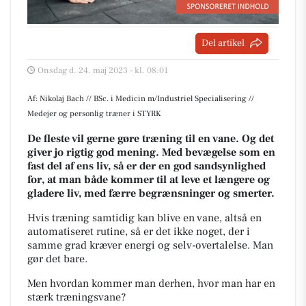
Del artikel
Onsdag d. 24. maj 2023 - kl. 08:01
Af: Nikolaj Bach // BSc. i Medicin m/Industriel Specialisering //
Medejer og personlig træner i STYRK
De fleste vil gerne gøre træning til en vane. Og det
giver jo rigtig god mening. Med bevægelse som en
fast del af ens liv, så er der en god sandsynlighed
for, at man både kommer til at leve et længere og
gladere liv, med færre begrænsninger og smerter.
H
vis træning samtidig kan blive en vane, altså en
automatiseret rutine, så er det ikke noget, der i
samme grad kræver energi og selv-overtalelse. Man
gør det bare.
Men hvordan kommer man derhen, hvor man har en
stærk træningsvane?