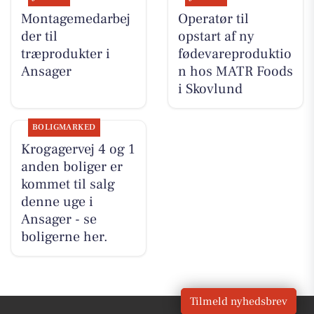
Montagemedarbej
Operatør til
der til
opstart af ny
træprodukter i
fødevareproduktio
Ansager
n hos MATR Foods
i Skovlund
BOLIGMARKED
Krogagervej 4 og 1
anden boliger er
kommet til salg
denne uge i
Ansager - se
boligerne her.
Tilmeld nyhedsbrev