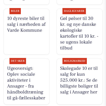
BILER
DAGLIGVARER
10 dyreste biler til
Gøl pølser til 30
salg i nærheden af
kr. og nye danske
Varde Kommune
økologiske
kartofler til 10 kr. -
se ugens lokale
tilbud
DET SKER
BOLIGMARKED
Ugeoversigt:
Skolegade 10 er til
Oplev sociale
salg for kun
aktiviteter i
525.000 kr.: Se de
Ansager - fra
billigste boliger til
håndboldtræning
salg i Ansager her
til gå-fællesskaber