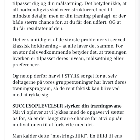
tilpasset dig og din målsætning. Det betyder ikke, at
alt nødvendigvis skal være struktureret ned til
mindste detalje, men er din træning planlagt, er der
både større chance for, at du får den udført, OG at
du får resultater af den.
Det er samtidig et af de største problemer vi ser ved
klassisk holdtræning – at alle laver det samme. For
en stor dels vedkommende betyder det, at træningen
hverken er tilpasset deres niveau, målsætning eller
præferencer.
Og netop derfor har vi i STYRK sørget for at selv
deltagerne på vores gruppetræninger har hvert deres
træningsprogram, så de rent faktisk kan blive ved
med at rykke sig.
SUCCESOPLEVELSER styrker din træningsvane
Når vi oplever at vi lykkes med de opgaver vi sætter
os for, så er der langt større chance for at vi opnår
motivationen til at fortsætte med det.
Man kalder dette ”mestringstillid”. En tillid til ens