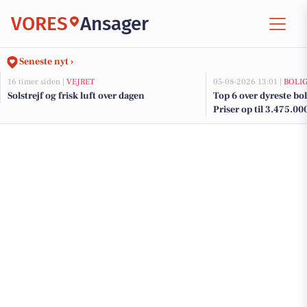
VORES
Ansager
Seneste nyt ›
16 timer siden |
VEJRET
05-08-2026 13:01 |
BOLI
Solstrejf og frisk luft over dagen
Top 6 over dyreste boli
Priser op til 3.475.00