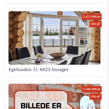
3.475.000 kr
2
204 m
Egelunden 11, 6823 Ansager
4.500.000 kr
2
246 m