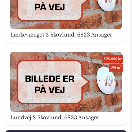
Lærkevænget 3 Skovlund, 6823 Ansager
895.000 kr
2
190 m
Lundvej 8 Skovlund, 6823 Ansager