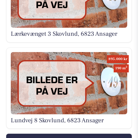
Lærkevænget 3 Skovlund, 6823 Ansager
895.000 kr
2
190 m
Lundvej 8 Skovlund, 6823 Ansager