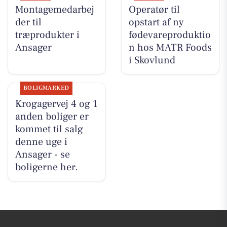
Montagemedarbej
Operatør til
der til
opstart af ny
træprodukter i
fødevareproduktio
Ansager
n hos MATR Foods
i Skovlund
BOLIGMARKED
Krogagervej 4 og 1
anden boliger er
kommet til salg
denne uge i
Ansager - se
boligerne her.