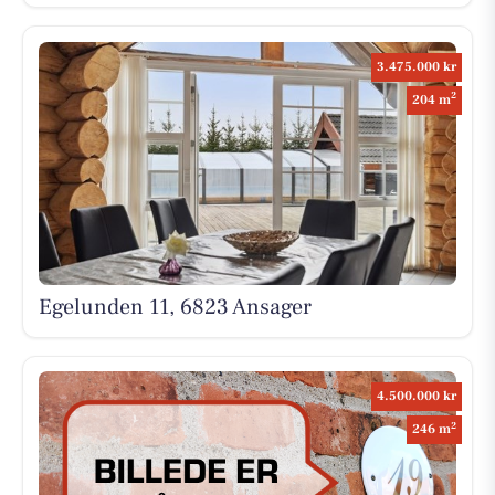
3.475.000 kr
2
204 m
Egelunden 11, 6823 Ansager
4.500.000 kr
2
246 m