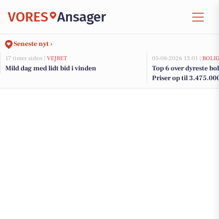
VORES
Ansager
Seneste nyt ›
17 timer siden |
VEJRET
05-08-2026 13:01 |
BOLI
Mild dag med lidt bid i vinden
Top 6 over dyreste boli
Priser op til 3.475.00