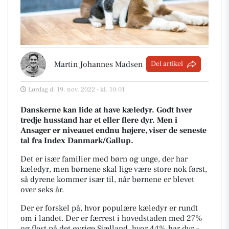
Martin Johannes Madsen
Del artikel
Lørdag d. 19. nov. 2022 - kl. 10:01
Danskerne kan lide at have kæledyr. Godt hver
tredje husstand har et eller flere dyr. Men i
Ansager er niveauet endnu højere, viser de seneste
tal fra Index Danmark/Gallup.
Det er især familier med børn og unge, der har
kæledyr, men børnene skal lige være store nok først,
så dyrene kommer især til, når børnene er blevet
over seks år.
Der er forskel på, hvor populære kæledyr er rundt
om i landet. Der er færrest i hovedstaden med 27%
og flest på det øvrige Sjælland, hvor 44% har dyr –