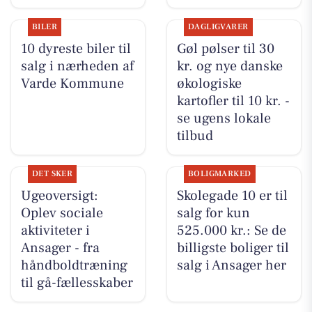
BILER
DAGLIGVARER
10 dyreste biler til
Gøl pølser til 30
salg i nærheden af
kr. og nye danske
Varde Kommune
økologiske
kartofler til 10 kr. -
se ugens lokale
tilbud
DET SKER
BOLIGMARKED
Ugeoversigt:
Skolegade 10 er til
Oplev sociale
salg for kun
aktiviteter i
525.000 kr.: Se de
Ansager - fra
billigste boliger til
håndboldtræning
salg i Ansager her
til gå-fællesskaber