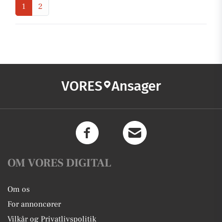
1
2
VORES
Ansager
OM VORES DIGITAL
Om os
For annoncører
Vilkår og Privatlivspolitik