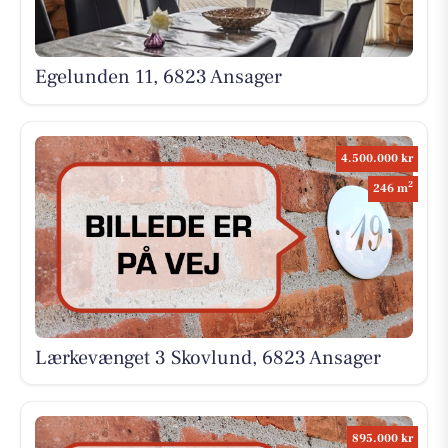
Egelunden 11, 6823 Ansager
4.500.000 kr
2
246 m
Lærkevænget 3 Skovlund, 6823 Ansager
895.000 kr