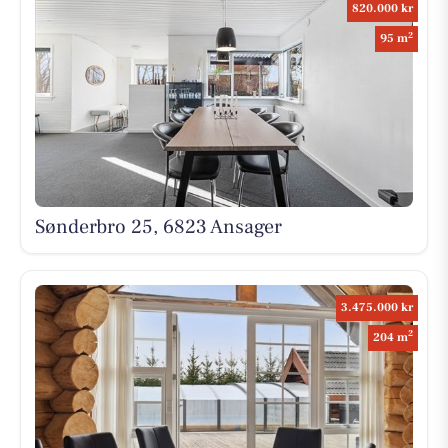
820.000 kr
2
95 m
Sønderbro 25, 6823 Ansager
3.475.000 kr
2
204 m