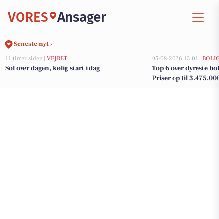
VORES
Ansager
Seneste nyt ›
11 timer siden |
VEJRET
05-08-2026 13:01 |
BOLI
Sol over dagen, kølig start i dag
Top 6 over dyreste boli
Priser op til 3.475.00