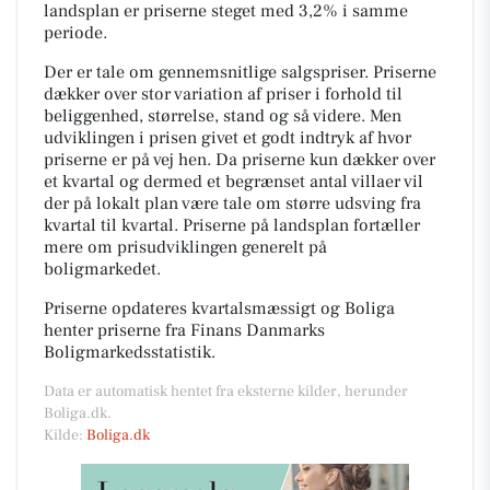
landsplan er priserne steget med 3,2% i samme
periode.
Der er tale om gennemsnitlige salgspriser. Priserne
dækker over stor variation af priser i forhold til
beliggenhed, størrelse, stand og så videre. Men
udviklingen i prisen givet et godt indtryk af hvor
priserne er på vej hen. Da priserne kun dækker over
et kvartal og dermed et begrænset antal villaer vil
der på lokalt plan være tale om større udsving fra
kvartal til kvartal. Priserne på landsplan fortæller
mere om prisudviklingen generelt på
boligmarkedet.
Priserne opdateres kvartalsmæssigt og Boliga
henter priserne fra Finans Danmarks
Boligmarkedsstatistik.
Data er automatisk hentet fra eksterne kilder, herunder
Boliga.dk.
Kilde:
Boliga.dk