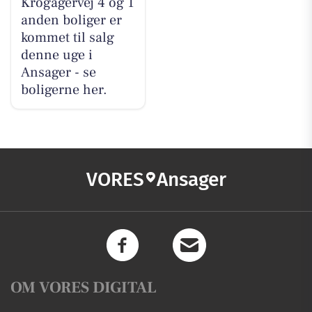
Krogagervej 4 og 1
anden boliger er
kommet til salg
denne uge i
Ansager - se
boligerne her.
VORES
Ansager
OM VORES DIGITAL