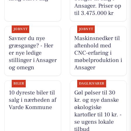
Ansager. Priser op
til 3.475.000 kr
JOBNYT
JOBNYT
Savner du nye
Maskinsnedker til
græsgange? - Her
aftenhold med
er nye ledige
CNC-erfaring i
stillinger i Ansager
møbelproduktion i
og omegn
Ansager
BILER
DAGLIGVARER
10 dyreste biler til
Gøl pølser til 30
salg i nærheden af
kr. og nye danske
Varde Kommune
økologiske
kartofler til 10 kr. -
se ugens lokale
tilbud