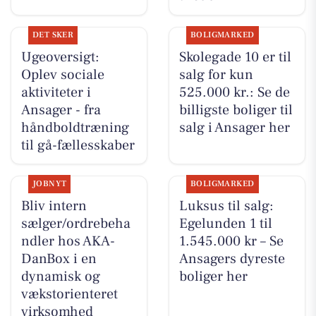
DET SKER
BOLIGMARKED
Ugeoversigt:
Skolegade 10 er til
Oplev sociale
salg for kun
aktiviteter i
525.000 kr.: Se de
Ansager - fra
billigste boliger til
håndboldtræning
salg i Ansager her
til gå-fællesskaber
JOBNYT
BOLIGMARKED
Bliv intern
Luksus til salg:
sælger/ordrebeha
Egelunden 1 til
ndler hos AKA-
1.545.000 kr – Se
DanBox i en
Ansagers dyreste
dynamisk og
boliger her
vækstorienteret
virksomhed