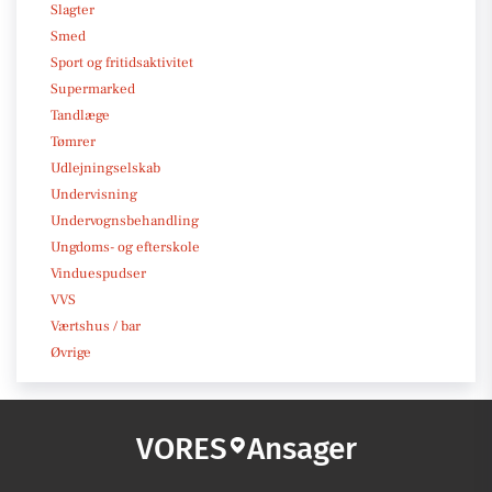
Slagter
Smed
Sport og fritidsaktivitet
Supermarked
Tandlæge
Tømrer
Udlejningselskab
Undervisning
Undervognsbehandling
Ungdoms- og efterskole
Vinduespudser
VVS
Værtshus / bar
Øvrige
VORES
Ansager