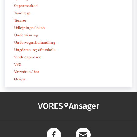
Supermarked
Tandlæge
Tømrer
Udlejningselskab
Undervisning
Undervognsbehandling
Ungdoms- og efterskole
Vinduespudser
VVS
Værtshus / bar
Øvrige
VORES
Ansager