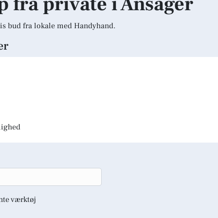
p fra private i Ansager
is bud fra lokale med Handyhand.
er
jlighed
nte værktøj