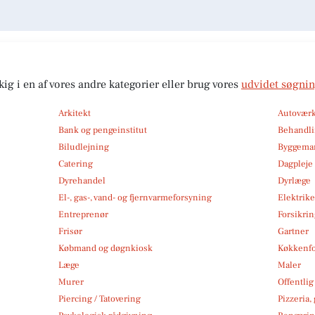
kig i en af vores andre kategorier eller brug vores
udvidet søgni
Arkitekt
Autoværk
Bank og pengeinstitut
Behandli
Biludlejning
Byggemar
Catering
Dagpleje
Dyrehandel
Dyrlæge
El-, gas-, vand- og fjernvarmeforsyning
Elektrike
Entreprenør
Forsikri
Frisør
Gartner
Købmand og døgnkiosk
Køkkenfo
Læge
Maler
Murer
Offentlig
Piercing / Tatovering
Pizzeria,