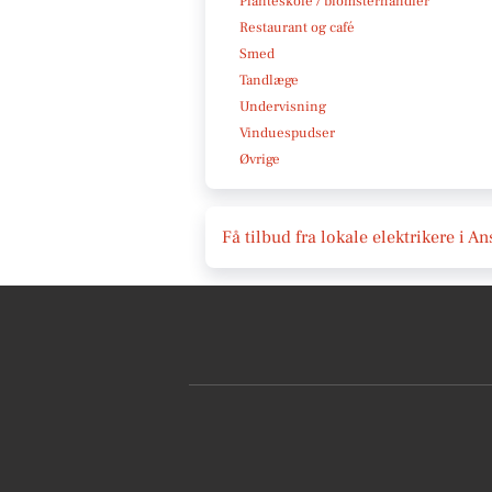
Planteskole / blomsterhandler
Restaurant og café
Smed
Tandlæge
Undervisning
Vinduespudser
Øvrige
Få tilbud fra lokale elektrikere i A