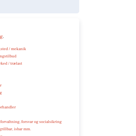
ng
.
sted / mekanik
ngstilbud
ked / trælast
r
ng
rhandler
 forvaltning, forsvar og socialsikring
 grillbar, isbar mm.