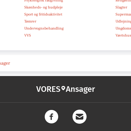
Psykologisk rådgivning
Rengøri
Skønheds- og hudpleje
Slagter
Sport og fritidsaktivitet
Superma
Tømrer
Udlejnin
Undervognsbehandling
Ungdoms-
VVS
Værtshus
nsager
VORES
Ansager