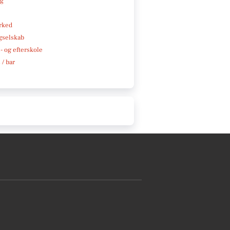
ng
rked
gselskab
 og efterskole
 / bar